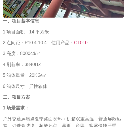
一、项目基本信息
1.项目面积：14 平方米
2.点间距：P10.4-10.4，使用产品：
C1010
3.亮度：8000cd/㎡
4.刷新率：3840HZ
5.箱体重量：20KG/㎡
6.箱体尺寸：异性箱体
二、项目方案
1.场景需求：
户外交通屏痛点夏季路面炎热 + 机箱双重高温，普通屏散热
差，灯珠衰减快、频繁坏点，暴雨、台风、盐雾侵蚀严重，